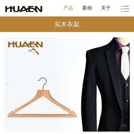
产品
案例
关于
实木衣架
1
/
1