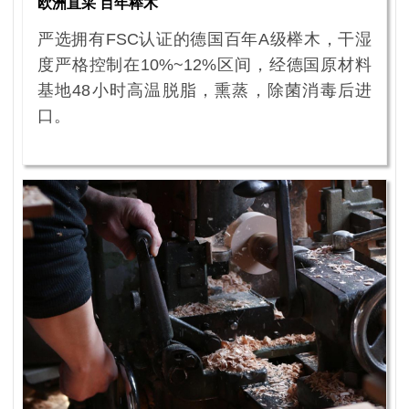
欧洲直采 百年榉木
严选拥有FSC认证的德国百年A级榉木，干湿
度严格控制在10%~12%区间，经德国原材料
基地48小时高温脱脂，熏蒸，除菌消毒后进
口。