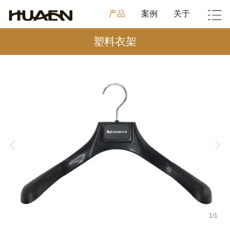
产品
案例
关于
塑料衣架
1
/
1