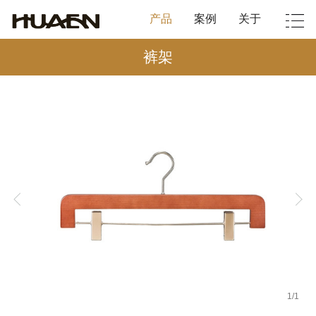
产品
案例
关于
裤架
1
/
1