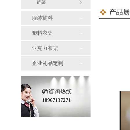
裤架
产品展
服装辅料
塑料衣架
亚克力衣架
企业礼品定制
咨询热线
18967137271