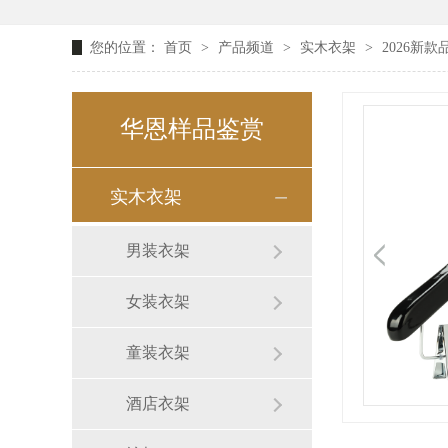
您的位置：
首页
>
产品频道
>
实木衣架
>
2026新
华恩样品鉴赏
实木衣架
男装衣架
女装衣架
童装衣架
酒店衣架