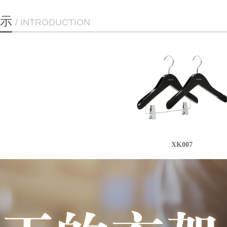
示
/ INTRODUCTION
XK007