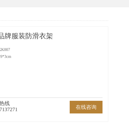
款品牌服装防滑衣架
K007
*3cm
热线
在线咨询
7137271