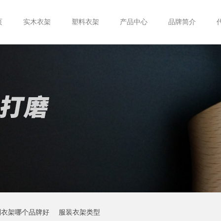
页
实木衣架
塑料衣架
产品中心
品牌简介
制衣架哪个品牌好
服装衣架类型