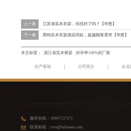
上一条
江苏省实木衣架，你找对了吗？【华恩】
下一条
黑钩实木衣架酒店同款，超越顾客需求【华恩】
本文标签：
浙江省实木裤架
好评率100%的厂家
生产基地
公司简介
企业
服务热线：18967137271
联系邮箱：viva@hzhuaen.com