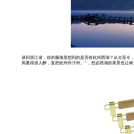
谈到浙江省，你的脑海里想到的是否有杭州西湖？从古至今
风熏得游人醉，直把杭州作汴州。
”
，想必西湖的美景也让林