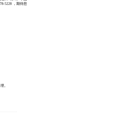
678-5228
，期待您
处理。