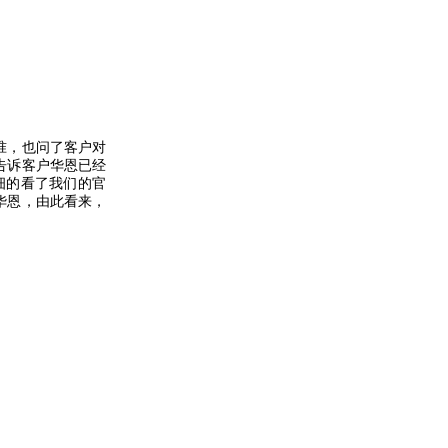
准，也问了客户对
告诉客户华恩已经
细的看了我们的官
华恩，由此看来，