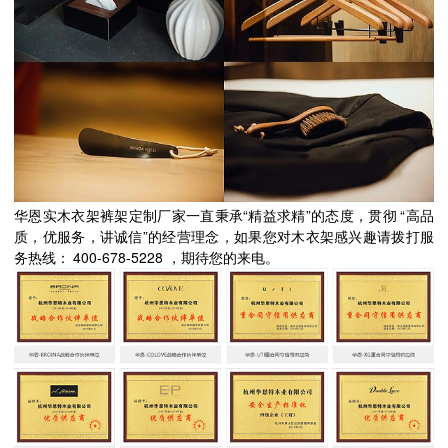
“
”
“
华恩实木衣架裤架定制厂家一直秉承
精益求精
的态度，贯彻
高品
”
质，优服务，讲诚信
的经营理念，如果您对木衣架感兴趣请拨打服
400-678-5228
务热线：
，期待您的来电。