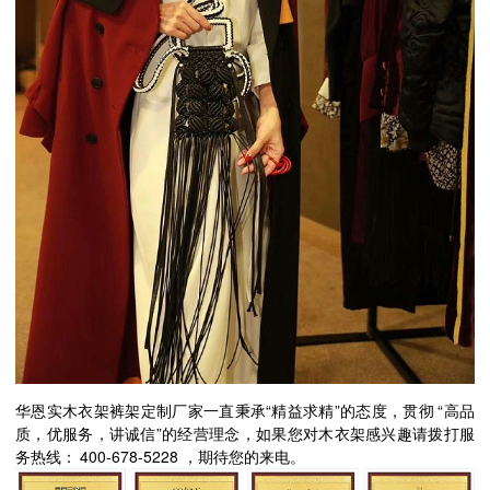
“
”
“
华恩实木衣架裤架定制厂家一直秉承
精益求精
的态度，贯彻
高品
”
质，优服务，讲诚信
的经营理念，如果您对木衣架感兴趣请拨打服
400-678-5228
务热线：
，期待您的来电。