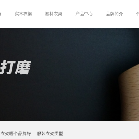
页
实木衣架
塑料衣架
产品中心
品牌简介
制衣架哪个品牌好
服装衣架类型