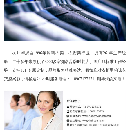
杭州华恩自
1996
年深耕衣架、衣帽架行业，拥有
26
年生产经
验，二十多年来累积了
5000
多家知名品牌时装店、酒店非标准工作经
验，支持
1v1
专属定制，品牌形象精准表达。假如您对
衣柜里的晾衣
架
感兴趣，请拨通
24
小时服务电话：
18967137271,
期待您的来电！