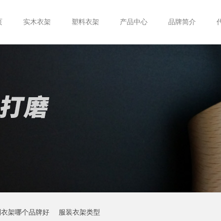
页
实木衣架
塑料衣架
产品中心
品牌简介
制衣架哪个品牌好
服装衣架类型