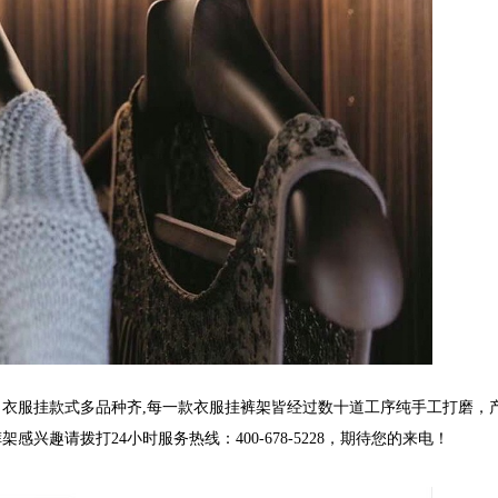
，衣服挂款式多品种齐,每一款衣服挂裤架皆经过数十道工序纯手工打磨，产
趣请拨打24小时服务热线：400-678-5228，期待您的来电！