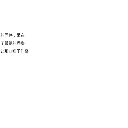
扭的同伴，呆在一
出了暴躁的呼噜
，让那些瘦子们叠