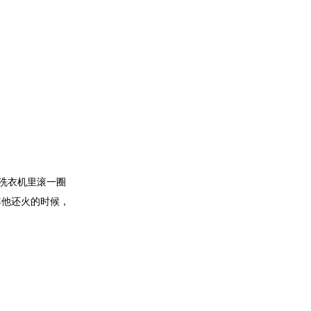
洗衣机里滚一圈
年他还火的时候，