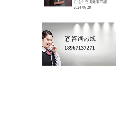
在这个充满无限可能的2024年夏季，LEMONLEE品牌设计师如虎以其非凡的创意与对自然的深刻理解，精心打造的红雪松木球礼盒，在“2024未来·已来——第六届香港新锐当代设计奖”中摘得铜奖。这不仅是对设计师如虎原创设计能力的嘉奖，更是对LEMONLEE品牌的高度认可。
2024-06-28
咨询热线
18967137271