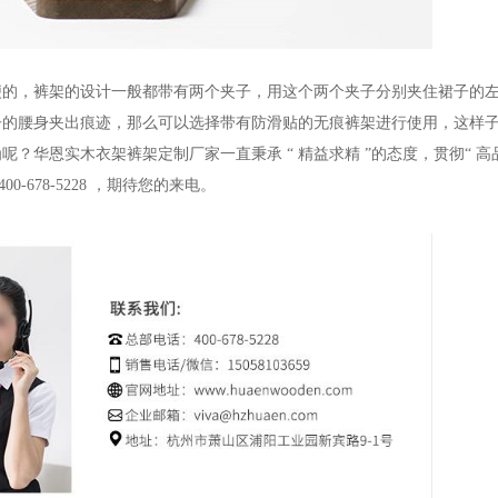
便的，裤架的设计一般都带有两个夹子，用这个两个夹子分别夹住裙子的
子的腰身夹出痕迹，那么可以选择带有防滑贴的无痕裤架进行使用，这样
为呢？
华恩实木衣架裤架定制厂家一直秉承
“
精益求精
”
的态度，贯彻
“
高
400-678-5228
，期待您的来电
。