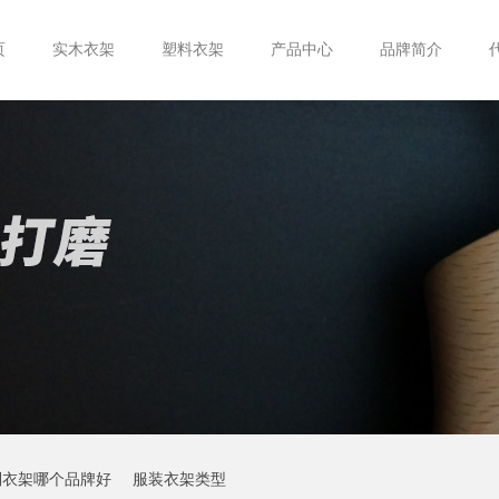
页
实木衣架
塑料衣架
产品中心
品牌简介
制衣架哪个品牌好
服装衣架类型