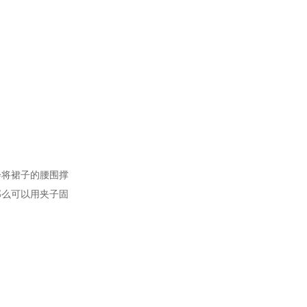
会将裙子的腰围撑
那么可以用夹子固