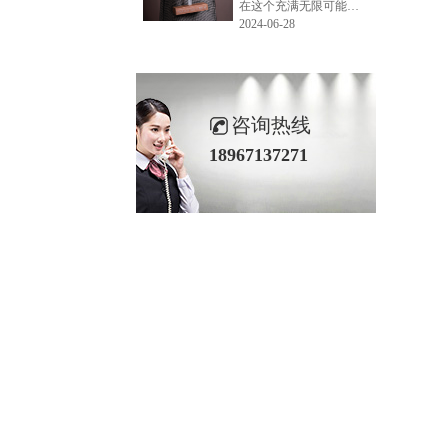
在这个充满无限可能的2024年夏季，LEMONLEE品牌设计师如虎以其非凡的创意与对自然的深刻理解，精心打造的红雪松木球礼盒，在“2024未来·已来——第六届香港新锐当代设计奖”中摘得铜奖。这不仅是对设计师如虎原创设计能力的嘉奖，更是对LEMONLEE品牌的高度认可。
2024-06-28
咨询热线
18967137271