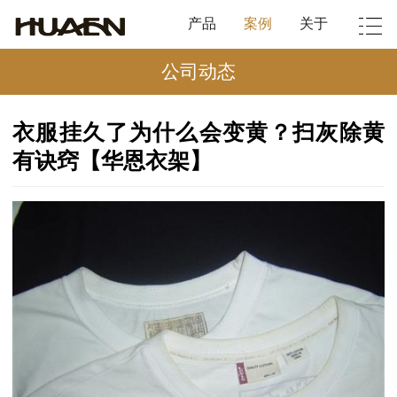
产品
案例
关于
公司动态
衣服挂久了为什么会变黄？扫灰除黄
有诀窍【华恩衣架】