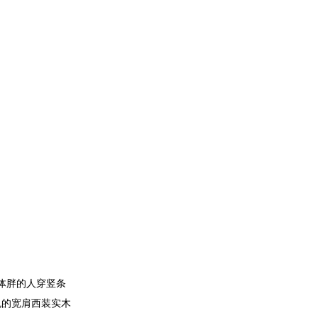
体胖的人穿竖条
色的宽肩西装实木