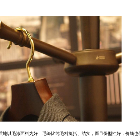
质地以毛涤面料为好，毛涤比纯毛料挺括、结实，而且保型性好，价钱也