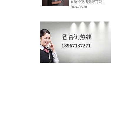
在这个充满无限可能的2024年夏季，LEMONLEE品牌设计师如虎以其非凡的创意与对自然的深刻理解，精心打造的红雪松木球礼盒，在“2024未来·已来——第六届香港新锐当代设计奖”中摘得铜奖。这不仅是对设计师如虎原创设计能力的嘉奖，更是对LEMONLEE品牌的高度认可。
2024-06-28
咨询热线
18967137271