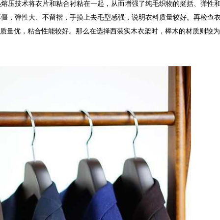
热熔压技术将衣片和粘合衬粘在一起，从而增强了纯毛织物的挺括、弹性
不僵，弹性大、不留褶，手摸上去毛型感强，说明衣料质量较好。再检查
衬质量优，粘合性能较好。那么在选择西装实木衣架时，榉木的材质则较