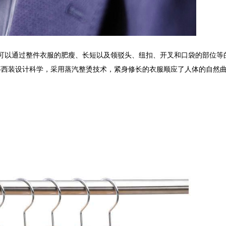
可以通过整件衣服的肥瘦、长短以及领驳头、纽扣、开叉和口袋的部位等
等西装设计科学，采用蒸汽整烫技术，紧身修长的衣服顺应了人体的自然