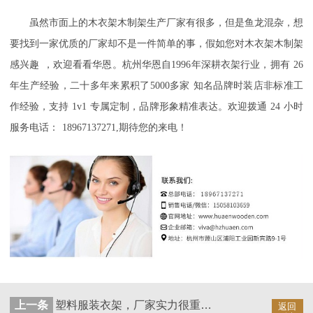
虽然市面上的木衣架木制架生产厂家有很多，但是鱼龙混杂，想
要找到一家优质的厂家却不是一件简单的事，
假如您对
木衣架木制架
感兴趣
，欢迎看看华恩。
杭州华恩自
1996
年深耕衣架行业，拥有
26
年生产经验，二十多年来累积了
5000
多家
知名品牌时装店非标准工
作经验，支持
1v1
专属定制，品牌形象精准表达。
欢迎
拨通
24
小时
服务电话：
18967137271,
期待您的来电！
上一条
塑料服装衣架，厂家实力很重要！--华恩
返回