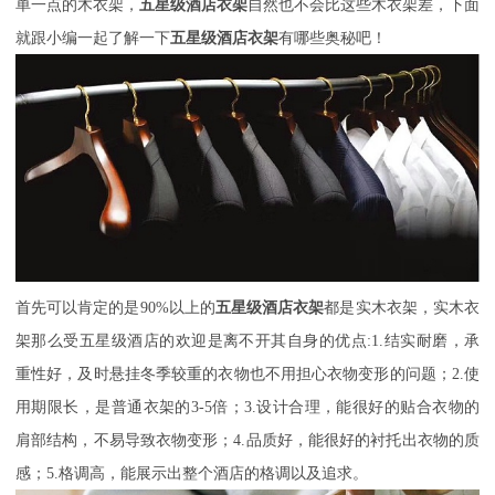
单一点的木衣架，
五星级酒店衣架
自然也不会比这些木衣架差，下面
就跟小编一起了解一下
五星级酒店衣架
有哪些奥秘吧！
首先可以肯定的是
90%以上的
五星级酒店衣架
都是实木衣架，实木衣
架那么受五星级酒店的欢迎是离不开其自身的优点
:1.结实耐磨，承
重性好，及时悬挂冬季较重的衣物也不用担心衣物变形的问题；2.使
用期限长，是普通衣架的3-5倍；3.设计合理，能很好的贴合衣物的
肩部结构，不易导致衣物变形；4.品质好，能很好的衬托出衣物的质
感；5.格调高，能展示出整个酒店的格调以及追求。