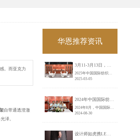
华恩推荐资讯
3月11-3月13日，华恩诚邀您共赴上海面辅料春夏展——华恩
质感。而亚克力
2025年中国国际纺织面料及辅料（春夏）博览会即将盛大开启！感谢您对华恩品牌的关注！3.11-3.13，杭州华恩（LEMONLEE）诚邀您共赴这场春日的宴会！
2025-03-05
2024年中国国际纺织面料及辅料（秋冬）博览会完美收官！——华恩
2024年8月，中国国际纺织面料及辅料（秋冬）博览会完美收官！作为一家拥有30年历史的专业衣架制造商，我们非常荣幸能够参与这一盛会，并在此期间与众多客户进行了广泛而深入的交流。
架
自带通透澄澈
2024-08-30
料光泽。
设计师如虎携LEMONLEE红雪松礼盒荣获第六届未来·已来香港新锐当代设计奖铜奖