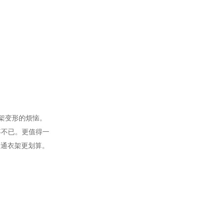
架变形的烦恼。
疼不已。更值得一
普通衣架更划算。