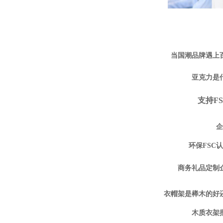
当国潮品牌遇上
亚克力是
支持F
企
环保FSC
商务礼品定制
衣帽架是榉木的好
木质衣架