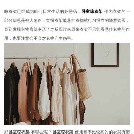
晾衣架已经成为咱们日常生活的必需品，
卧室晾衣架
作为衣架的一
部分却总是被人忽略，觉得衣架能悬挂衣物就行习惯性的随意购买，
直到发现衣物肩部变形了才反应过来原来衣架不只能看悬挂衣物的作
用，也要注意会不会对衣物产生伤害。
那
卧室晾衣架
有哪些呢？
卧室晾衣架
使用频率比较高的的衣架有塑