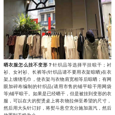
晒衣服怎么挂不变形？
针织品等选择平挂晾干；衬
衫、女衬衫、长裤等(针织品请不要用衣架晾晒)在衣
架上缠绕毛巾，使衣架与衣物肩宽相等后晾晒；有网
眼加碎布编制的针织品(请用市售的铺平晾干用网袋
等)铺平晾干。如果是已经晒干，但是被挂到变形的衣
服，可以在大的熨烫桌上将衣物拉伸至希望的尺寸，
然后用大头针订好，将熨斗悬空充分施加蒸汽，然后