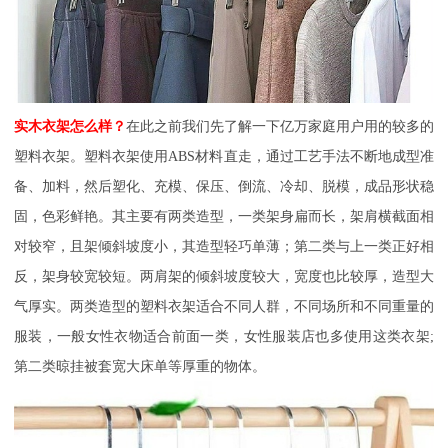
实木衣架怎么样？
在此之前我们先了解一下亿万家庭用户用的较多的
塑料衣架。塑料衣架使用
ABS材料直走，通过工艺手法不断地成型准
备、加料，然后塑化、充模、保压、倒流、冷却、脱模，成品形状稳
固，色彩鲜艳。其主要有两类造型，一类架身扁而长，架肩横截面相
对较窄，且架倾斜坡度小，其造型轻巧单薄；第二类与上一类正好相
反，架身较宽较短。两肩架的倾斜坡度较大，宽度也比较厚，造型大
气厚实。两类造型的塑料衣架适合不同人群，不同场所和不同重量的
服装，一般女性衣物适合前面一类，女性服装店也多使用这类衣架;
第二类晾挂被套宽大床单等厚重的物体。