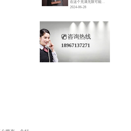
在这个充满无限可能的2024年夏季，LEMONLEE品牌设计师如虎以其非凡的创意与对自然的深刻理解，精心打造的红雪松木球礼盒，在“2024未来·已来——第六届香港新锐当代设计奖”中摘得铜奖。这不仅是对设计师如虎原创设计能力的嘉奖，更是对LEMONLEE品牌的高度认可。
2024-06-28
咨询热线
18967137271