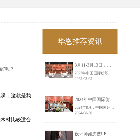
华恩推荐资讯
3月11-3月13日，华恩诚邀您共赴上海面辅料春夏展——华恩
的好呢？
2025年中国国际纺织面料及辅料（春夏）博览会即将盛大开启！感谢您对华恩品牌的关注！3.11-3.13，杭州华恩（LEMONLEE）诚邀您共赴这场春日的宴会！
2025-03-05
感叹，这就是我
2024年中国国际纺织面料及辅料（秋冬）博览会完美收官！——华恩
2024年8月，中国国际纺织面料及辅料（秋冬）博览会完美收官！作为一家拥有30年历史的专业衣架制造商，我们非常荣幸能够参与这一盛会，并在此期间与众多客户进行了广泛而深入的交流。
2024-08-30
些木材比较适合
设计师如虎携LEMONLEE红雪松礼盒荣获第六届未来·已来香港新锐当代设计奖铜奖