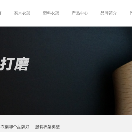
页
实木衣架
塑料衣架
产品中心
品牌简介
制衣架哪个品牌好
服装衣架类型