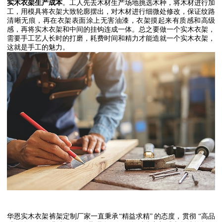
实木衣架生产成本
。工人先去木材生产场地挑选木种，将木材进行加
工，用模具将衣架大致轮廓摆出，对木材进行细微处修改，保证纹路
清晰无痕，再在衣架表面涂上无害油漆，衣架摸起来有质感和高级
感，再将实木衣架和中间的挂钩连成一体。总之要做一个实木衣架，
需要手工艺人长时的打磨，耗费时间和精力才能造就一个实木衣架，
这就是手工的魅力。
华恩实木衣架裤架定制厂家一直秉承
“
精益求精
”
的态度，贯彻
“
高品