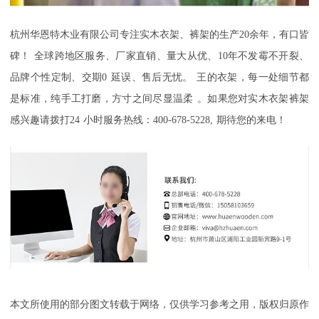
杭州华恩特木业有限公司
专注实木衣架、裤架的生产
20
余年，有口皆
碑！
全球跨地区服务、厂家直销、量大从优、
10
年不发霉不开裂、
品牌个性定制、交期
0
延误、售后无忧。
王的衣架，每一处细节都
是标准
，
纯手工打磨，方寸之间尽显温柔
。如果您对实木衣架裤架
感兴趣请拨打
24
小时服务热线：
400-678-5228,
期待您的来电！
本文所使用的部分图文转载于网络，仅供学习参考之用，版权归原作