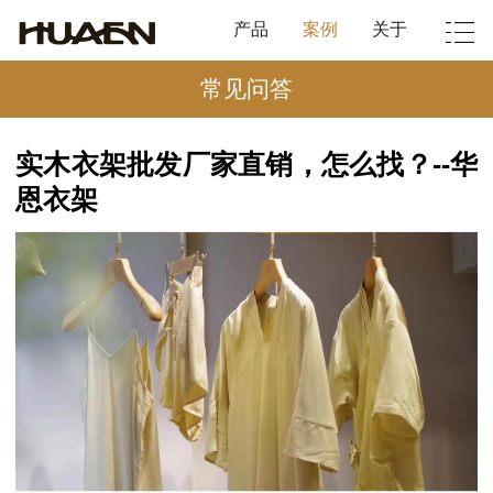
产品
案例
关于
常见问答
实木衣架批发厂家直销，怎么找？--华
恩衣架