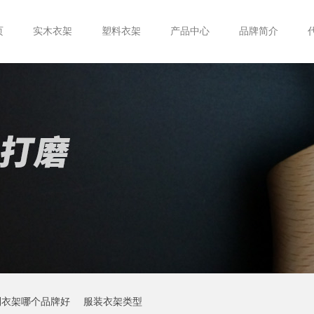
页
实木衣架
塑料衣架
产品中心
品牌简介
制衣架哪个品牌好
服装衣架类型