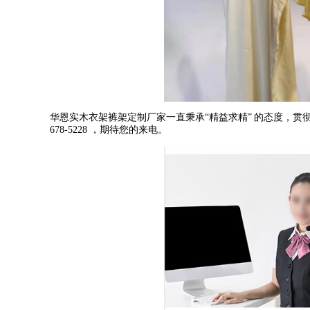
华恩实木衣架裤架定制厂家一直秉承
“
精益求精
”
的态度，贯
678-5228
，期待您的来电。