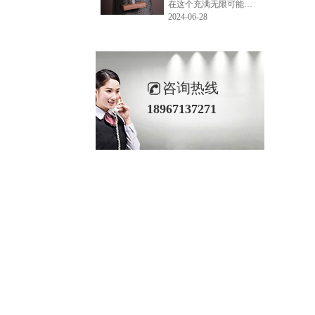
在这个充满无限可能的2024年夏季，LEMONLEE品牌设计师如虎以其非凡的创意与对自然的深刻理解，精心打造的红雪松木球礼盒，在“2024未来·已来——第六届香港新锐当代设计奖”中摘得铜奖。这不仅是对设计师如虎原创设计能力的嘉奖，更是对LEMONLEE品牌的高度认可。
2024-06-28
咨询热线
18967137271