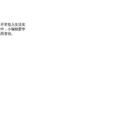
，不常投入生活实
架中，小编独爱华
钱而变动。