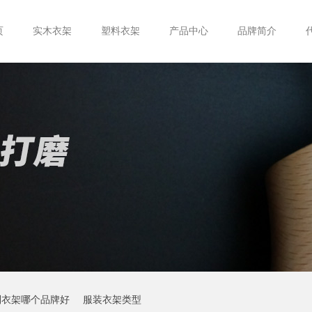
页
实木衣架
塑料衣架
产品中心
品牌简介
制衣架哪个品牌好
服装衣架类型