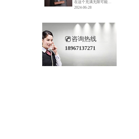
在这个充满无限可能的2024年夏季，LEMONLEE品牌设计师如虎以其非凡的创意与对自然的深刻理解，精心打造的红雪松木球礼盒，在“2024未来·已来——第六届香港新锐当代设计奖”中摘得铜奖。这不仅是对设计师如虎原创设计能力的嘉奖，更是对LEMONLEE品牌的高度认可。
2024-06-28
咨询热线
18967137271