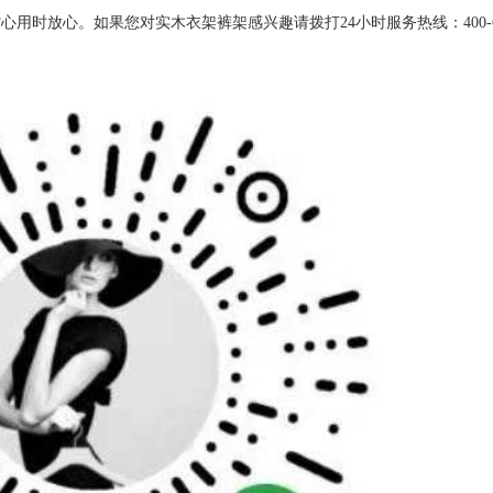
时放心。如果您对实木衣架裤架感兴趣请拨打24小时服务热线：400-678