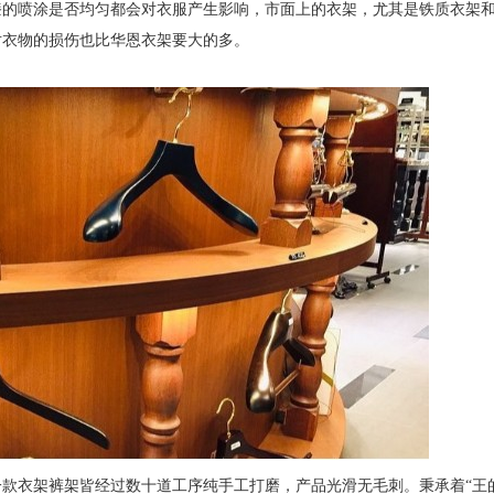
漆的喷涂是否均匀都会对衣服产生影响，市面上的衣架，尤其是铁质衣架
对衣物的损伤也比华恩衣架要大的多。
一款衣架裤架皆经过数十道工序纯手工打磨，产品光滑无毛刺。秉承着“王