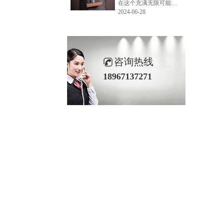
在这个充满无限可能的2024年夏季，LEMONLEE品牌设计师如虎以其非凡的创意与对自然的深刻理解，精心打造的红雪松木球礼盒，在“2024未来·已来——第六届香港新锐当代设计奖”中摘得铜奖。这不仅是对设计师如虎原创设计能力的嘉奖，更是对LEMONLEE品牌的高度认可。
2024-06-28
咨询热线
18967137271