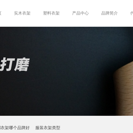
页
实木衣架
塑料衣架
产品中心
品牌简介
制衣架哪个品牌好
服装衣架类型