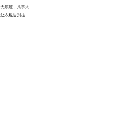
毫无痕迹，凡事大
以让衣服告别挂