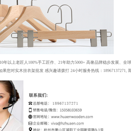
10年以上老匠人100%手工匠作、21
年助力
5000+
高奢品牌稳步发展、全
如果您对
实木挂衣架
批发
感兴趣请拨打
24
小时服务热线：
18967137271,