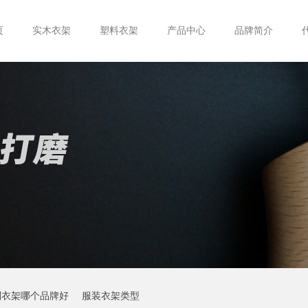
页
实木衣架
塑料衣架
产品中心
品牌简介
制衣架哪个品牌好
服装衣架类型