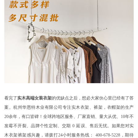
看完了
实木高端女装衣架
的优缺点之后，想必大家伙心里已经有了答
案。
杭州华恩特木业有限公司专注实木衣架、裤架，衣帽架的生产
20
余年，有口皆碑！全球跨地区服务、厂家直销、量大从优、
10
年不
发霉不开裂、品牌个性定制、交期
0
延误、售后无忧。如果您对实
木衣架裤架感兴趣，请拨打
24
小时服务热线：
400-678-5228
，期待