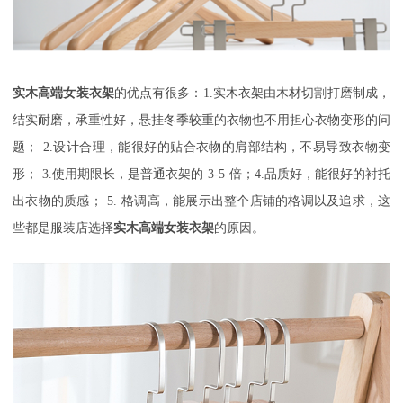
实木高端女装衣架
的优点有很多：
1.
实木衣架由木材切割打磨制成，
结实耐磨，承重性好，悬挂冬季较重的衣物也不用担心衣物变形的问
题；
2.
设计合理，能很好的贴合衣物的肩部结构，不易导致衣物变
形；
3.
使用期限长，是普通衣架的
3-5
倍；
4.
品质好，能很好的衬托
出衣物的质感；
5.
格调高，能展示出整个店铺的格调以及追求，这
些都是服装店选择
实木高端女装衣架
的原因。