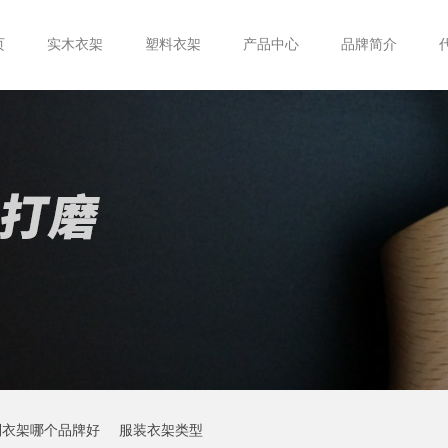
页
实木衣架
塑料衣架
产品中心
品牌简介
制衣架哪个品牌好
服装衣架类型