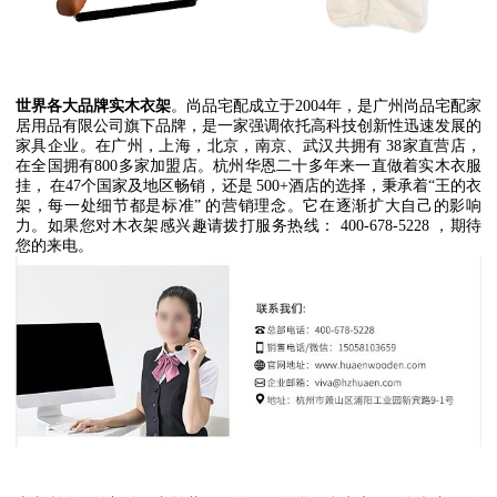
世界各大品牌实木衣架
。尚品宅配成立于
2004
年，是广州尚品宅配家
居用品有限公司旗下品牌，是一家强调依托高科技创新性迅速发展的
家具企业。在广州，上海，北京，南京、武汉共拥有
38
家直营店，
在全国拥有
800
多家加盟店。杭州华恩二十多年来一直做着实木衣服
挂，
在
47
个国家及地区畅销，还是
500+
酒店的选择，秉承着
“
王的衣
架，每一处细节都是标准
”
的营销理念。它在逐渐扩大自己的影响
力。如果您对木衣架感兴趣请拨打服务热线：
400-678-5228
，期待
您的来电。