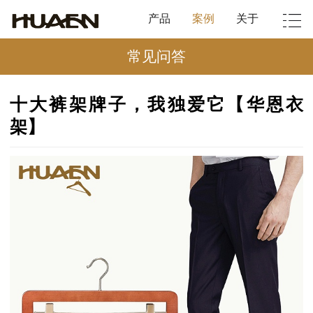
产品
案例
关于
常见问答
十大裤架牌子，我独爱它【华恩衣
架】