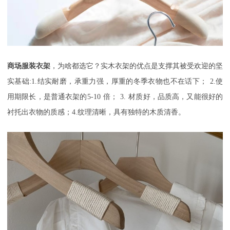
商场服装衣架
，为啥都选它？实木衣架的优点是支撑其被受欢迎的坚
实基础
:1.
结实耐磨，承重力强，厚重的冬季衣物也不在话下；
2.
使
用期限长，是普通衣架的
5-10
倍；
3.
材质好，品质高，又能很好的
衬托出衣物的质感；
4.
纹理清晰，具有独特的木质清香。