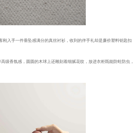
客刚入手一件垂坠感满分的真丝衬衫，收到的伴手礼却是廉价塑料钥匙扣
带高级香氛感，圆圆的木球上还雕刻着细腻花纹，放进衣柜既能防蛀防虫