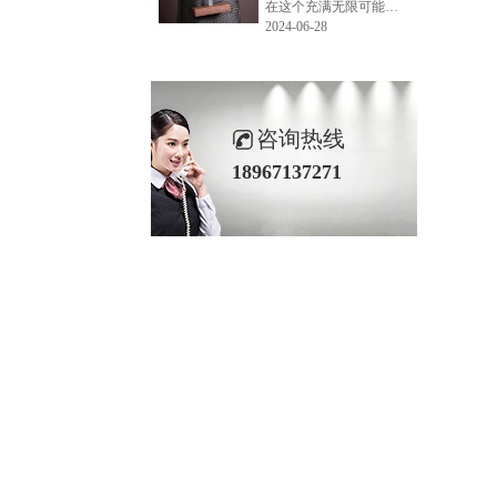
在这个充满无限可能的2024年夏季，LEMONLEE品牌设计师如虎以其非凡的创意与对自然的深刻理解，精心打造的红雪松木球礼盒，在“2024未来·已来——第六届香港新锐当代设计奖”中摘得铜奖。这不仅是对设计师如虎原创设计能力的嘉奖，更是对LEMONLEE品牌的高度认可。
2024-06-28
咨询热线
18967137271