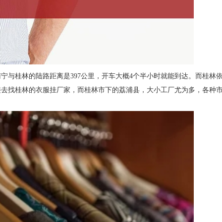
宁与桂林的陆路距离是397公里，开车大概4个半小时就能到达。而桂林
接去找桂林的衣服挂厂家，而桂林市下的荔浦县，大小工厂尤为多，各种