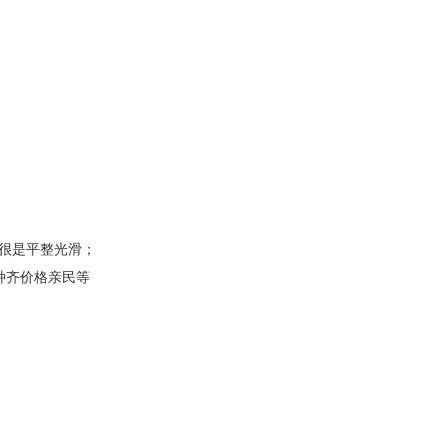
很是平整光滑；
种齐价格亲民等