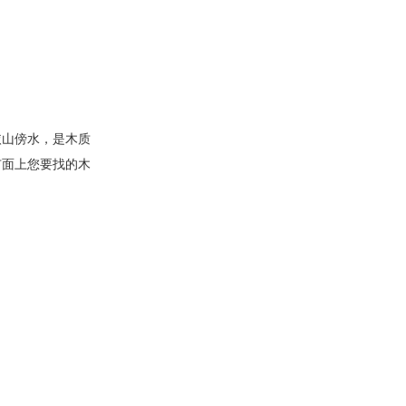
依山傍水，是木质
市面上您要找的木