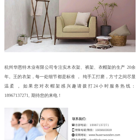
杭州华恩特木业有限公司
专注实木衣架、裤架
、衣帽架
的生产
20
余
年
。
王的衣架，每一处细节都是标准
，
纯手工打磨，方寸之间尽显
温柔
。如果您对衣帽架感兴趣请拨打
24
小时服务热线：
18967137271,
期待您的来电！