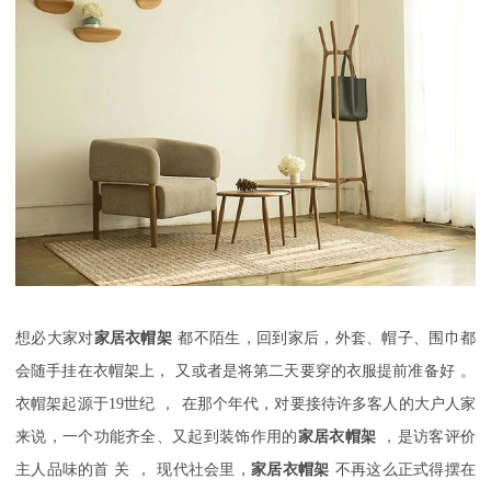
想必
大家对
家居
衣帽架
都不陌生
，
回到家后，外套、帽子、围巾都
会随手挂在衣帽架上
，
又或者是将第二天要穿的衣服提前准备好
。
衣帽架起源于
19
世纪
，
在那个年代，对要接待许多客人的大户人家
来说
，
一个功能齐全、又起到装饰作用的
家居
衣帽架
，
是访客评价
主人品味的
首
关
，
现代社会里
，
家居
衣帽架
不再这么正式得摆在