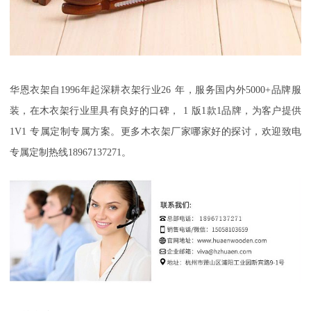
华恩衣架自
1996
年起深耕衣架行业
26
年，服务国内外
50
00+
品牌服
装，在木衣架行业里具有良好的口碑，
1
版
1
款
1
品牌，为客户提供
1V1
专属定制专属方案。更多木衣架厂家哪家好的探讨，欢迎致电
专属定制热线
18967137271
。