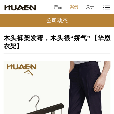
产品
案例
关于
公司动态
木头裤架发霉，木头很“娇气”【华恩
衣架】