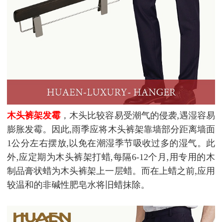
木头裤架发霉
，木头比较容易受潮气的侵袭,遇湿容易
膨胀发霉。因此,雨季应将木头裤架靠墙部分距离墙面
1公分左右摆放,以免在潮湿季节吸收过多的湿气。此
外,应定期为木头裤架打蜡,每隔6-12个月,用专用的木
制品膏状蜡为木头裤架上一层蜡。而在上蜡之前,应用
较温和的非碱性肥皂水将旧蜡抹除。