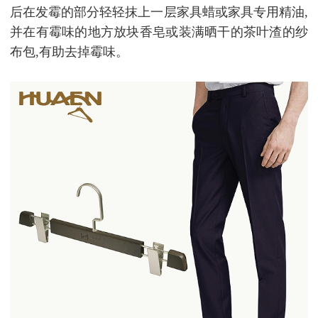
后在发霉的部分轻轻抹上一层家具蜡或家具专用精油,
并在有霉味的地方放块香皂或装满晒干的茶叶渣的纱
布包,有助去掉霉味。