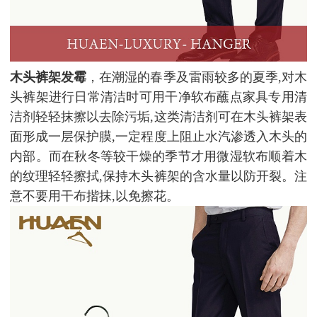
木头裤架发霉
，在潮湿的春季及雷雨较多的夏季,对木
头裤架进行日常清洁时可用干净软布蘸点家具专用清
洁剂轻轻抹擦以去除污垢,这类清洁剂可在木头裤架表
面形成一层保护膜,一定程度上阻止水汽渗透入木头的
内部。而在秋冬等较干燥的季节才用微湿软布顺着木
的纹理轻轻擦拭,保持木头裤架的含水量以防开裂。注
意不要用干布揩抹,以免擦花。