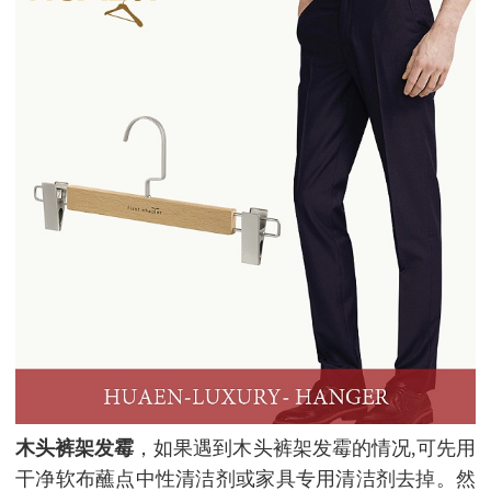
木头裤架发霉
，如果遇到木头裤架发霉的情况,可先用
干净软布蘸点中性清洁剂或家具专用清洁剂去掉。然