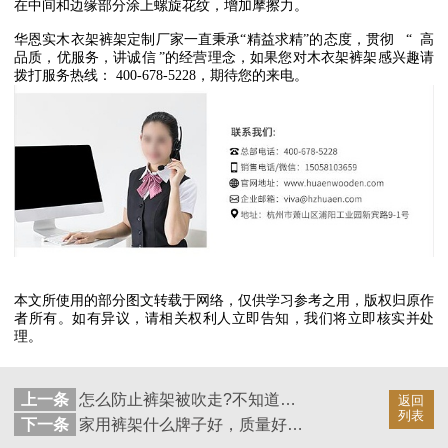
在中间和边缘部分涂上螺旋花纹，增加摩擦力。
华恩实木衣架裤架定制厂家一直秉承
“
精益求精
”
的态度，贯彻
“
高
品质，优服务，讲诚信
”
的经营理念，如果您对木衣架裤架感兴趣请
拨打服务热线：
400-678-5228
，期待您的来电。
本文所使用的部分图文转载于网络，仅供学习参考之用，版权归原作
者所有。如有异议，请相关权利人立即告知，我们将立即核实并处
理。
上一条
怎么防止裤架被吹走?不知道的知道的都进来看看【华恩】
返回
列表
下一条
家用裤架什么牌子好，质量好才是真的好【华恩】