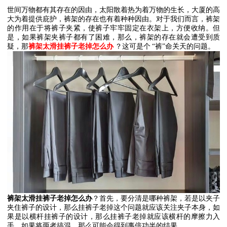
世间万物都有其存在的因由，太阳散着热为着万物的生长，大厦的高
大为着提供庇护，裤架的存在也有着种种因由。对于我们而言，裤架
的作用在于将裤子夹紧，使裤子牢牢固定在衣架上，方便收纳。但
是，如果裤架夹裤子都有了困难，那么，裤架的存在就会遭受到质
疑，那
裤架太滑挂裤子老掉怎么办
？这可是个
“
裤
”
命关天的问题。
裤架太滑挂裤子老掉怎么办
？首先，要分清是哪种裤架，若是以夹子
夹住裤子的设计，那么挂裤子老掉这个问题就应该关注夹子本身，如
果是以横杆挂裤子的设计，那么挂裤子老掉就应该横杆的摩擦力入
手。如果将两者搞混，那么可能会得到事倍功半的结果。