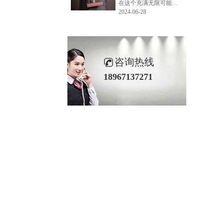
在这个充满无限可能的2024年夏季，LEMONLEE品牌设计师如虎以其非凡的创意与对自然的深刻理解，精心打造的红雪松木球礼盒，在“2024未来·已来——第六届香港新锐当代设计奖”中摘得铜奖。这不仅是对设计师如虎原创设计能力的嘉奖，更是对LEMONLEE品牌的高度认可。
2024-06-28
咨询热线
18967137271