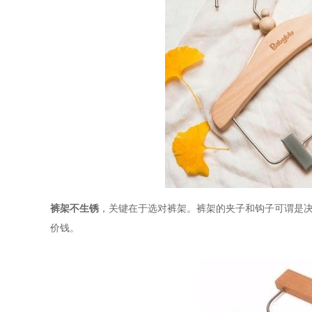
裤架不生锈
，关键在于选对裤架。裤架的夹子和钩子可谓是
价钱。