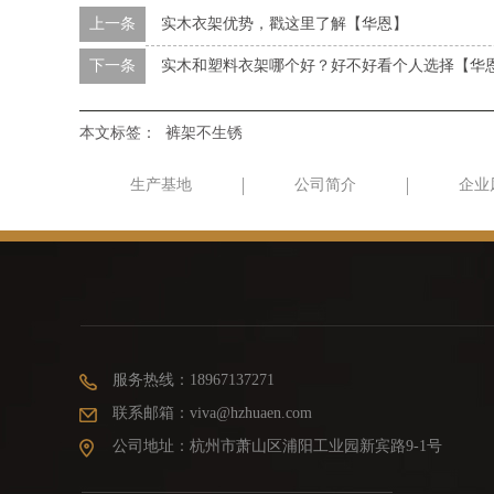
上一条
实木衣架优势，戳这里了解【华恩】
下一条
实木和塑料衣架哪个好？好不好看个人选择【华
本文标签：
裤架不生锈
生产基地
公司简介
企业
服务热线：18967137271
联系邮箱：viva@hzhuaen.com
公司地址：杭州市萧山区浦阳工业园新宾路9-1号