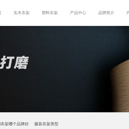
页
实木衣架
塑料衣架
产品中心
品牌简介
制衣架哪个品牌好
服装衣架类型