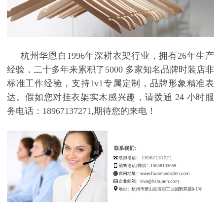
杭州华恩自
1996
年深耕衣架行业，拥有
26
年生产
经验，二十多年来累积了
5000
多家知名品牌时装店非
标准工作经验，支持
1v1
专属定制，品牌形象精准表
达。假如您对
挂衣架实木
感兴趣，请拨通
24
小时服
务电话：
18967137271,
期待您的来电！