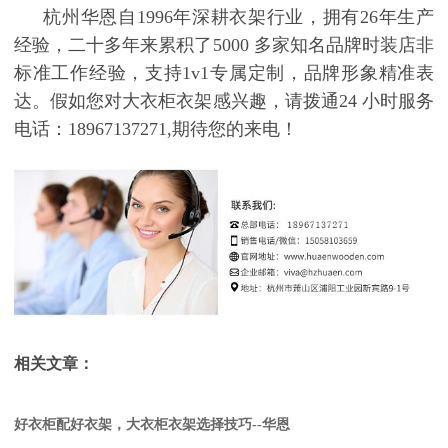
杭州华恩自
1996
年深耕衣架行业，拥有
26
年生产
经验，二十多年来累积了
5000
多家知名品牌时装店非
标准工作经验，支持
1v1
专属定制，品牌形象精准表
达。假如您对
大衣柜衣架
感兴趣，请拨通
24
小时服务
电话：
18967137271,
期待您的来电！
相关文章：
好衣柜配好衣架，大衣柜衣架选择技巧--华恩