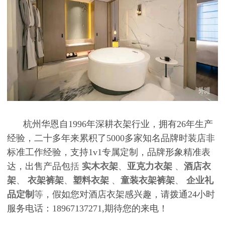
杭州华恩自1996年深耕衣架行业，拥有26年生产
经验，二十多年来累积了5000多家知名品牌时装店非
标准工作经验，支持1v1专属定制，品牌形象精准表
达，出售产品包
括
实木衣架
、
亚克力衣架
、
酒店衣
架
、
衣架裤架
、
塑料衣架
、
童装衣架裤架
、
企业礼
品定制
等
，假如您对酒店衣架感兴趣，请拨通24小时
服务电话：18967137271,期待您的来电！