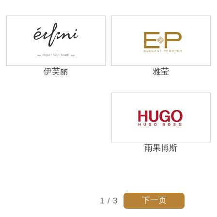
伊芙丽
雅莹
雨果博斯
下一页
1
/
3