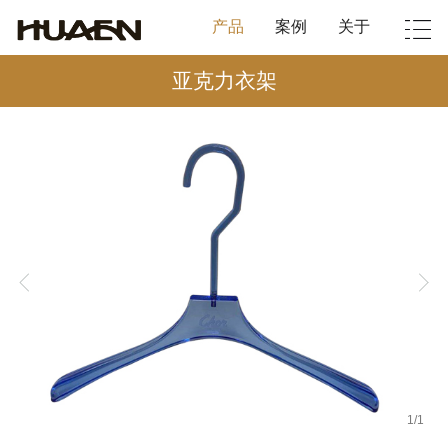
产品
案例
关于
亚克力衣架
1
/
1