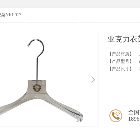
架YKL017
亚克力衣架
【产品材质】：
【产品型号】：YK
【产品尺寸】：
全国
1896
1
/1