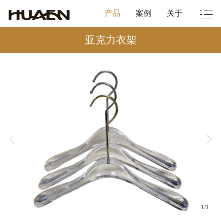
产品
案例
关于
亚克力衣架
1
/
1