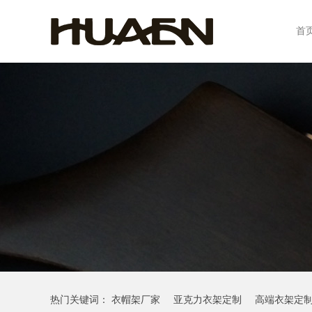
首
热门关键词：
衣帽架厂家
亚克力衣架定制
高端衣架定