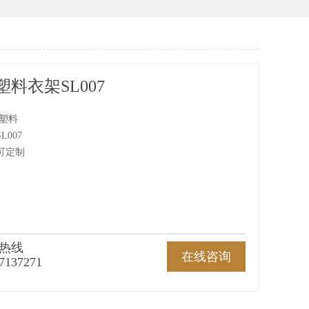
料衣架SL007
 塑料
007
可定制
热线
在线咨询
7137271