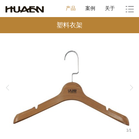
产品
案例
关于
塑料衣架
1
/
1