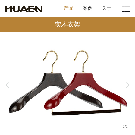
产品
案例
关于
实木衣架
1
/
1