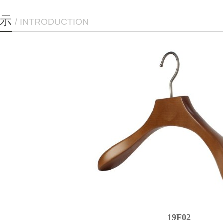
示
/ INTRODUCTION
19F02