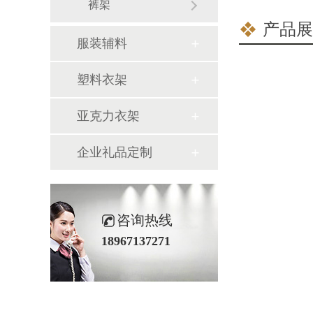
裤架
产品展
服装辅料
塑料衣架
亚克力衣架
企业礼品定制
咨询热线
18967137271