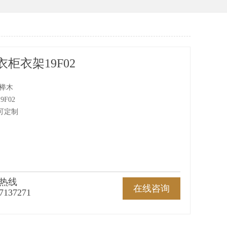
柜衣架19F02
 榉木
F02
可定制
热线
在线咨询
7137271