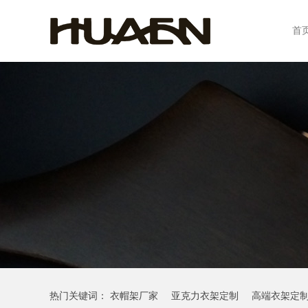
首
热门关键词：
衣帽架厂家
亚克力衣架定制
高端衣架定